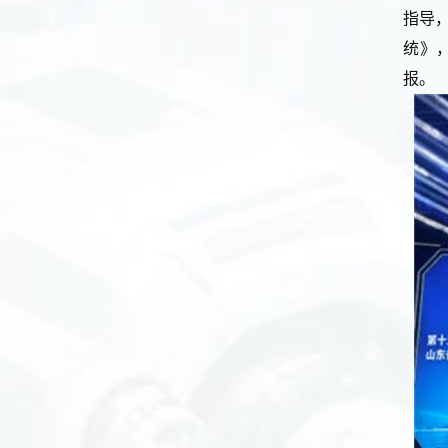
指导
统》
报。