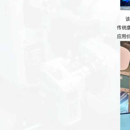
该
传统
应用