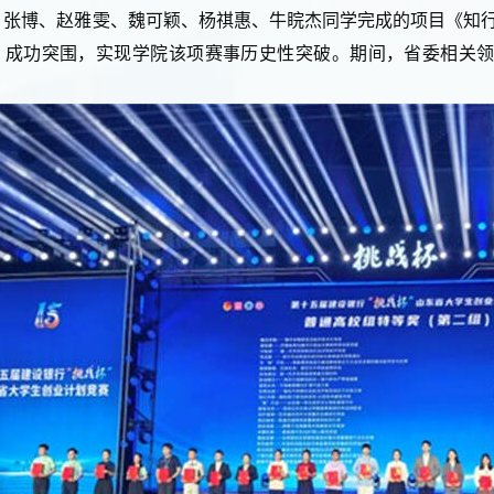
，张博、赵雅雯、魏可颖、杨祺惠、牛睆杰同学完成的项目《知行
，成功突围，实现学院该项赛事历史性突破。期间，省委相关