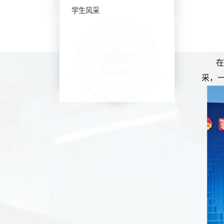
学生风采
在
采，