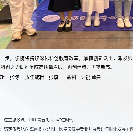
下一步，学院将持续深化科创教育改革，厚植创新沃土，激发师
以科创之力助推学院高质量发展，再创佳绩、再攀新高。
编辑：张博 责任编辑：张瑱 监制：许锐 董建
：这堂思政课，聊聊青春怎么“种”进时代
：锚定备考航向 擘画职业蓝图｜医学影像学专业开展考研与职业发展主