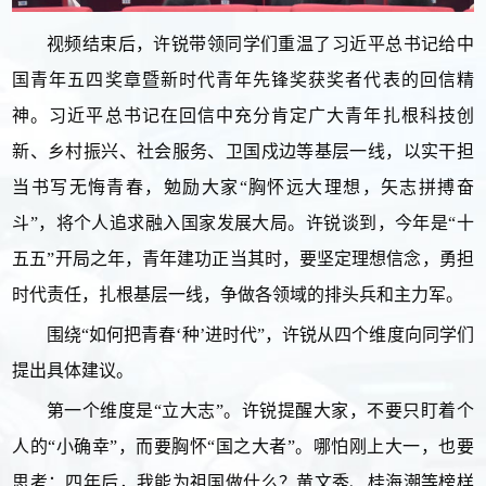
视频结束后，许锐带领同学们重温了习近平总书记给中
国青年五四奖章暨新时代青年先锋奖获奖者代表的回信精
神。习近平总书记在回信中充分肯定广大青年扎根科技创
新、乡村振兴、社会服务、卫国戍边等基层一线，以实干担
当书写无悔青春，勉励大家“胸怀远大理想，矢志拼搏奋
斗”，将个人追求融入国家发展大局。许锐谈到，今年是“十
五五”开局之年，青年建功正当其时，要坚定理想信念，勇担
时代责任，扎根基层一线，争做各领域的排头兵和主力军。
围绕“如何把青春‘种’进时代”，许锐从四个维度向同学们
提出具体建议。
第一个维度是“立大志”。许锐提醒大家，不要只盯着个
人的“小确幸”，而要胸怀“国之大者”。哪怕刚上大一，也要
思考：四年后，我能为祖国做什么？黄文秀、桂海潮等榜样