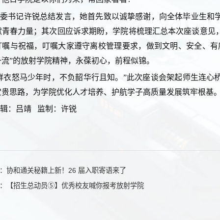
党委书记许锐总结发言，她首先致以诚挚感谢，向全体毕业生和
献青春力量；其次回应诉求期盼，学院将梳理汇总本次座谈意见
叮嘱与祝福，叮嘱大家遵守离校管理要求，做到文明、安全、有
一流”的放射学院精神，永葆初心，前程似锦。
鲜衣怒马少年时，不负韶华行且知。”此次座谈会架起师生连心
宝贵思路，为学院优化人才培养、护航学子高质量发展筑牢根基
辑：吕靖 监制：许锐
：协和通关秘籍上新！26 届入职寄语来了
：【招生总动员⑤】优秀校友喊你报考放射学院