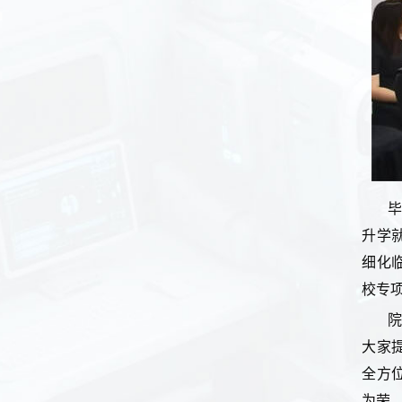
升学
细化
校专
大家
全方
为荣