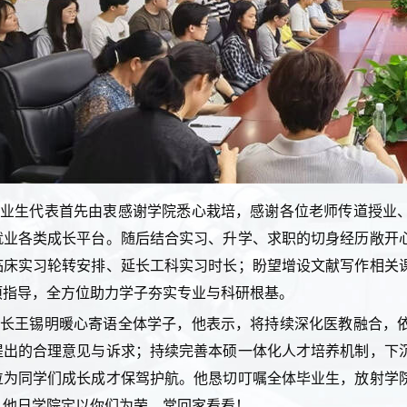
毕业生代表首先由衷感谢学院悉心栽培，感谢各位老师传道授业
就业各类成长平台。随后结合实习、升学、求职的切身经历敞开
临床实习轮转安排、延长工科实习时长；盼望增设文献写作相关
项指导，全方位助力学子夯实专业与科研根基。
院长王锡明暖心寄语全体学子，他表示，将持续深化医教融合，
提出的合理意见与诉求；持续完善本硕一体化人才培养机制，下
位为同学们成长成才保驾护航。他恳切叮嘱全体毕业生，放射学
，他日学院定以你们为荣，常回家看看！