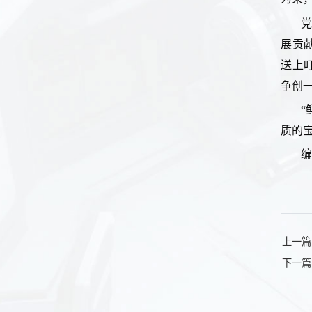
展贡
送上
争创
“
质的
编
上一篇
下一篇