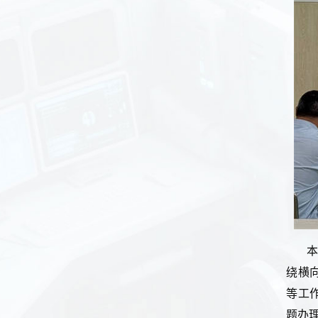
绕横
等工
题办